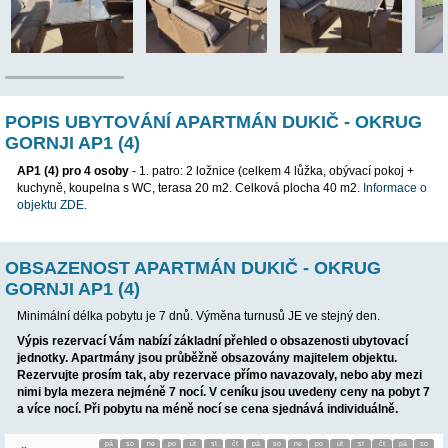
POP
POPIS UBYTOVÁNÍ APARTMÁN DUKIČ -
GORNJI AP1 (4)
AP1 (4) pro 4 osoby
- 1. patro: 2 ložnice (celkem 4 lůžka, obýva
kuchyně, koupelna s WC, terasa 20 m2. Celková plocha 40 m2