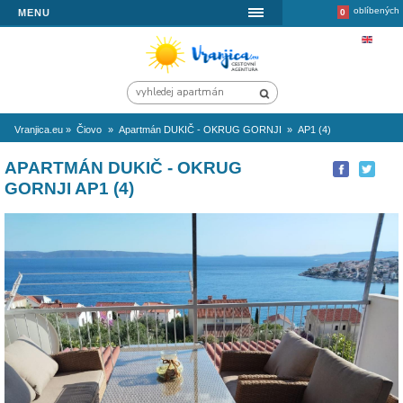
MENU
Vranjica.eu
»
Čiovo
»
Apartmán DUKIČ - OKRUG GORNJI
»
AP1 (
APARTMÁN DUKIČ - OKRUG
GORNJI AP1 (4)