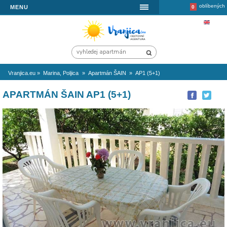
MENU
Vranjica.eu
»
Marina, Poljica
»
Apartmán ŠAIN
»
AP1 (5+1)
APARTMÁN ŠAIN AP1 (5+1)