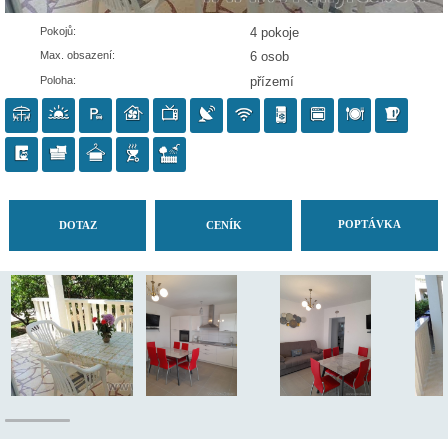
Pokojů:
4 pokoje
Max. obsazení:
6 osob
Poloha:
přízemí
POP