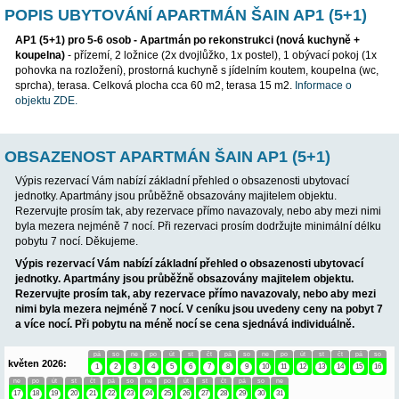
POPIS UBYTOVÁNÍ APARTMÁN ŠAIN AP1 
AP1 (5+1) pro 5-6 osob - Apartmán po rekonstrukci (nová ku
koupelna)
- přízemí, 2 ložnice (2x dvojlůžko, 1x postel), 1 obýva
pohovka na rozložení), prostorná kuchyně s jídelním koutem, k
sprcha), terasa. Celková plocha cca 60 m2, terasa 15 m2.
Infor
objektu ZDE.
OBSAZENOST APARTMÁN ŠAIN AP1 (5+1