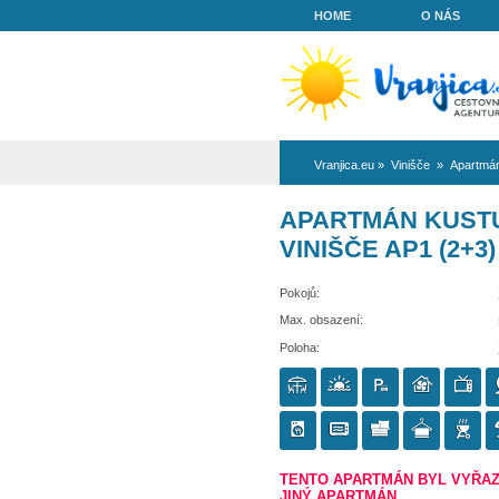
HOME
Vranjica.eu
»
Vi
APARTMÁN
VINIŠČE A
Pokojů:
Max. obsazení:
Poloha: