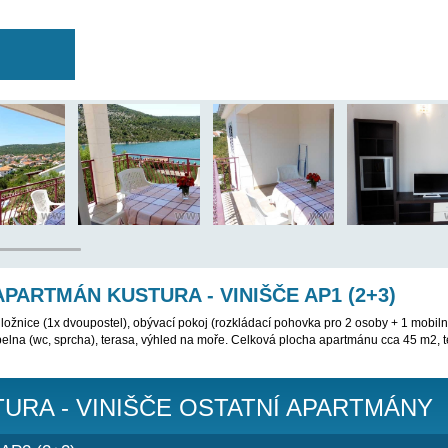
 BYL VYŘAZEN Z NABÍDKY, PROSÍM VYBERTE