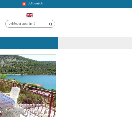
oblíbených
CHORVATSKO
VÝLETY
0