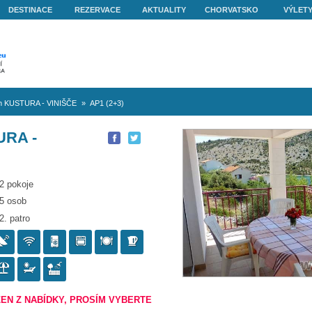
O NÁS
DESTINACE
REZERVACE
AKTUALITY
nišče
»
Apartmán KUSTURA - VINIŠČE
»
AP1 (2+3)
 KUSTURA -
P1 (2+3)
2 pokoje
5 osob
2. patro