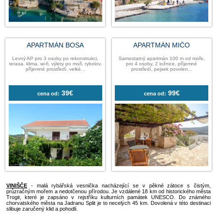
APARTMÁN BOSA
APARTMÁN 
Levný AP pro 3 osoby po rekonstrukci,
Samostatný apartmán 10
terasa, klima, wi-fi, výlety po moři, rybolov,
pro 4 osoby, 2 ložnice
příjemné prostředí, velké...
prostředí, pejsek po
39€
99
cena od:
cena od: