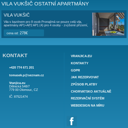
výlety.
Pláže jsou vhodné pro malé děti, lze si vybrat zda chodit
či západní stranu úzkého poloostrova.
OBSAZENOST VILA VUKŠIČ AP2 (4+1)
Minimální délka pobytu je 7 dnů. Výměna turnusů JE ve stejný 
Výpis rezervací Vám nabízí základní přehled o obsazenosti u
jednotky. Apartmány jsou průběžně obsazovány majitelem ob
Rezervujte prosím tak, aby rezervace přímo navazovaly, neb
nimi byla mezera nejméně 7 nocí. V ceníku jsou uvedeny cen
a více nocí. Při pobytu na méně nocí se cena sjednává indivi
VILA VUKŠIČ OSTATNÍ APARTMÁNY
VILA VUKŠIČ
Vila s bazénem pro 8 osob Pronajímá se pouze celá vila,
apartmány AP1+AP2 AP1 (4) pro 4 osoby - zvýšené přízemí,
2 ložnice (1x dvojlůžko, 2x oddělené postele), kuchyně,