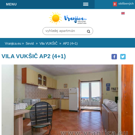
MENU
Vranjica.eu
»
Sevid
»
Vila VUKŠIČ
»
AP2 (4+1)
VILA VUKŠIČ AP2 (4+1)