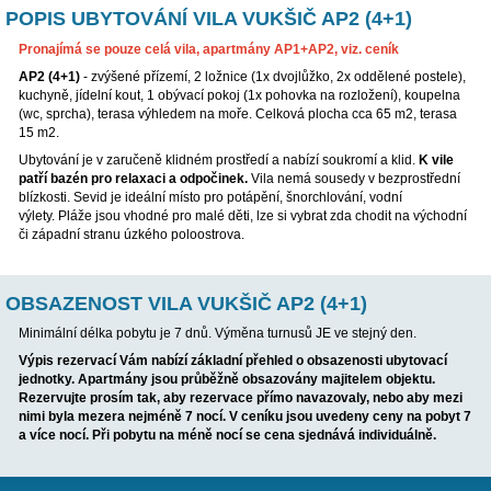
POPIS UBYTOVÁNÍ VILA VUKŠIČ AP2 (4+
Pronajímá se pouze celá vila, apartmány AP1+AP2, viz. cení
AP2 (4+1)
- zvýšené přízemí, 2 ložnice (1x dvojlůžko, 2x odděle
kuchyně, jídelní kout, 1 obývací pokoj (1x pohovka na rozložení
(wc, sprcha), terasa výhledem na moře. Celková plocha cca 65 
15 m2.
Ubytování je v zaručeně klidném prostředí a nabízí soukromí a k
patří bazén pro relaxaci a odpočinek.
Vila nemá sousedy v bez
blízkosti. Sevid je ideální místo pro potápění, šnorchlování, vodn