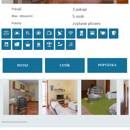
Pokojů:
3 pokoje
Max. obsazení:
5 osob
Poloha:
zvýšené přízemí
POP