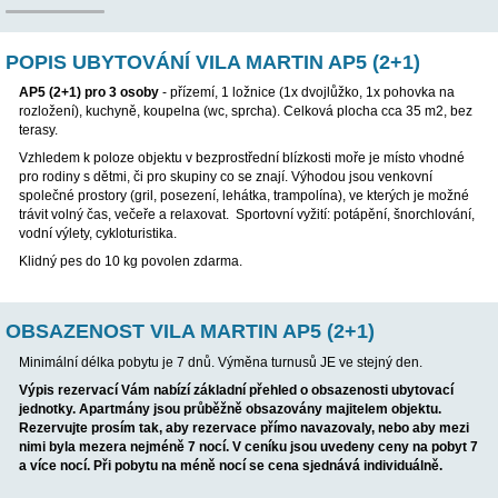
POPIS UBYTOVÁNÍ VILA MARTIN AP5 (2+
AP5 (2+1)
pro 3 osoby
- přízemí, 1 ložnice (1x dvojlůžko, 1x p
rozložení), kuchyně, koupelna (wc, sprcha). Celková plocha cc
terasy.
Vzhledem k poloze objektu v bezprostřední blízkosti moře je mí
pro rodiny s dětmi, či pro skupiny co se znají. Výhodou jsou ven
společné prostory (gril, posezení, lehátka, trampolína), ve kter