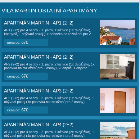
trávit volný čas, večeře a relaxovat. Sportovní vyžití: potápění, 
vodní výlety, cykloturistika.
Klidný pes do 10 kg povolen zdarma.
OBSAZENOST VILA MARTIN AP5 (2+1)
Minimální délka pobytu je 7 dnů. Výměna turnusů JE ve stejný 
Výpis rezervací Vám nabízí základní přehled o obsazenosti u
jednotky. Apartmány jsou průběžně obsazovány majitelem ob
Rezervujte prosím tak, aby rezervace přímo navazovaly, neb
nimi byla mezera nejméně 7 nocí. V ceníku jsou uvedeny cen
a více nocí. Při pobytu na méně nocí se cena sjednává indivi
VILA MARTIN OSTATNÍ APARTMÁNY
APARTMÁN MARTIN - AP1 (2+2)
AP1 (2+2) pro 4 osoby - 1. patro, 1 ložnice (1x dvojlůžko),