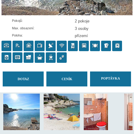
Pokojů:
2 pokoje
Max. obsazení:
3 osoby
Poloha:
přízemí
POP