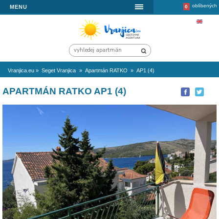
MENU
Vranjica.eu
»
Seget Vranjica
»
Apartmán RATKO
»
AP1 (4)
APARTMÁN RATKO AP1 (4)