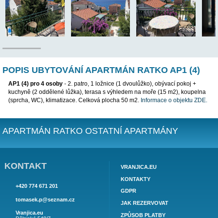
TENTO APARTMÁN BYL VYŘAZEN Z NABÍDKY, PROSÍM
JINÝ APARTMÁN
POPIS UBYTOVÁNÍ APARTMÁN RATKO AP
AP1 (4) pro 4 osoby
- 2. patro, 1 ložnice (1 dvoulůžko), obývací
kuchyně (2 oddělené lůžka), terasa s výhledem na moře (15 m2