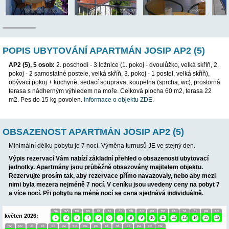
POP
POPIS UBYTOVÁNÍ APARTMÁN JOSIP AP2
AP2 (5), 5 osob:
2. poschodí - 3 ložnice (1. pokoj - dvoulůžko, ve
pokoj - 2 samostatné postele, velká skříň, 3. pokoj - 1 postel, vel
obývací pokoj + kuchyně, sedací souprava, koupelna (sprcha, w
terasa s nádherným výhledem na moře. Celková plocha 60 m2, 