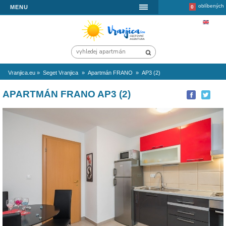
MENU
Vranjica.eu
»
Seget Vranjica
»
Apartmán FRANO
»
AP3 (2)
APARTMÁN FRANO AP3 (2)