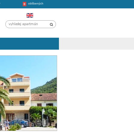
oblíbených
CHORVATSKO
VÝLETY
0