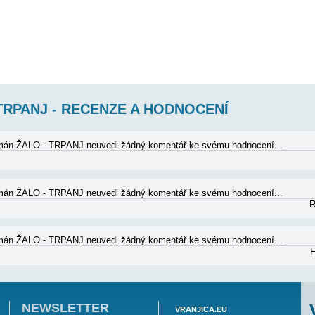
dherným výhledem na moře a na protější pevninu - pohoří Biokovo-Makars