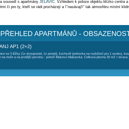
TOVÁNÍ APARTMÁN ŽALO - TRPANJ
lízko centra Trpanj, vzdálenost je
20 metrů od moře
.
ízdní řád
)
avní promenádě a sousedí s apartmány
JELAVIČ
. Vzhledem k po
u s malými dětmi či pro ty, kteří se rádi procházejí a \"nasávaj
kg povolen.
TRPANJ - PŘEHLED APARTMÁNŮ
LO - TRPANJ AP1 (2+2)
 - 2. patro, 1 ložnice se 3 lůžky (1x dvoupostel, 1x postel), kuchyně (poh