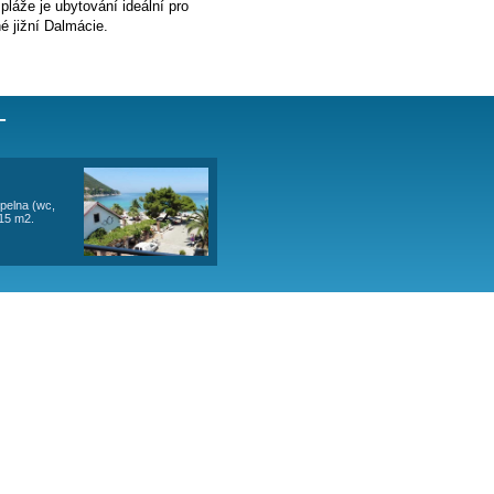
loze objektu blízko centra a pláže je ubytování ideální pro
í\" tak atmosféru místní klidné jižní Dalmácie.
 - OBSAZENOST
ovka na rozložení pro 1 osobu), koupelna (wc,