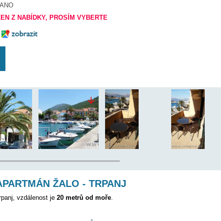
20 m
200 m
125 km
ANO
 BYL VYŘAZEN Z NABÍDKY, PROSÍM VYBERTE