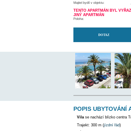
Nejbližší restaurace:
Nejbližší ambulance:
Letiště:
Majitel bydlí v objektu:
TENTO APARTMÁN
JINÝ APARTMÁN
Poloha: