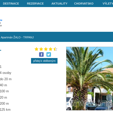
O NÁS
DESTINACE
REZERVACE
AKTUALITY
lješac - Trpanj
»
Apartmán ŽALO - TRPANJ
 ŽALO -
1
4 osoby
do 20 m
40 m
100 m