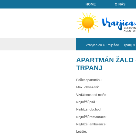
HOME
Vranjica.eu
»
Pe
APARTMÁN
TRPANJ
Počet apartmánu:
Max. obsazení:
Vzdálenost od moře:
Nejbližší pláž:
Nejbližší obchod: