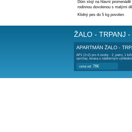
POPIS UBY
Vila
se nachází b
Trajekt: 300 m (
j
Dům stojí na hl
rodinnou dovoleno
Klidný pes do 5 
ŽALO - 
APARTMÁN ŽA
AP1 (2+2) pro 4 osoby