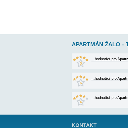
sprcha), terasa s ná
Vzhledem k
78€
cena od: