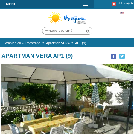
MENU
Vranjica.eu
»
Podstrana
»
Apartmán VERA
»
AP1 (9)
APARTMÁN VERA AP1 (9)