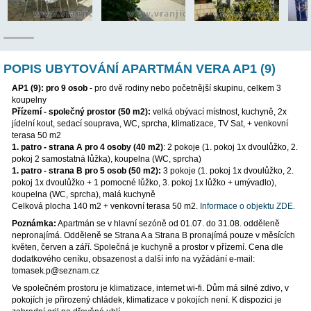
POP
POPIS UBYTOVÁNÍ APARTMÁN VERA AP1
AP1 (9):
pro 9 osob
- pro dvě rodiny nebo početnější skupinu, 
koupelny
Přízemí - společný prostor (50 m2):
velká obývací místnost, ku
jídelní kout, sedací souprava, WC, sprcha, klimatizace, TV Sat, 