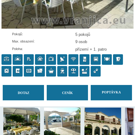
Pokojů:
5 pokojů
Max. obsazení:
9 osob
Poloha:
přízemí + 1. patro