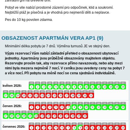
terasa 50 m2
1. patro - strana A pro 4 osoby
(40 m2)
: 2 pokoje (1. pokoj 1x 
pokoj 2 samostatná lůžka), koupelna (WC, sprcha)
1. patro - strana B pro 5 osob (50 m2):
3 pokoje (1. pokoj 1x d
pokoj 1x dvoulůžko + 1 pomocné lůžko, 3. pokoj 1x lůžko + umý
koupelna (WC, sprcha), malá kuchyně
Celková plocha 140 m2 + venkovní terasa 50 m2.
Informace o o
Poznámka:
Apartmán se v hlavní sezóně od 01.07. do 31.08. o
nepronajímá. Odděleně se Strana A a Strana B pronajímá pouze
květen, červen a září. Společná je kuchyně a prostor v přízemí.
dodatkového ceníku, obsazenost a další info na vyžádání e-mail
tomasek.p@seznam.cz
Ve společném prostoru je klimatizace, internet wi-fi. Dům má siln
pokojích je přirozený chládek, klimatizace v pokojích není. K dis
zahradní gril na dřevěné uhlí.
Pobyt ve vile nabízí prostorné zázemí pro odpočinek, klid a sou
Nejbližší pláž je písečná a je vhodná pro nejmenší děti a neplav
Pes do 10 kg povolen zdarma.