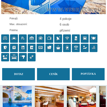
Pokojů:
4 pokoje
Max. obsazení:
6 osob
Poloha:
přízemí