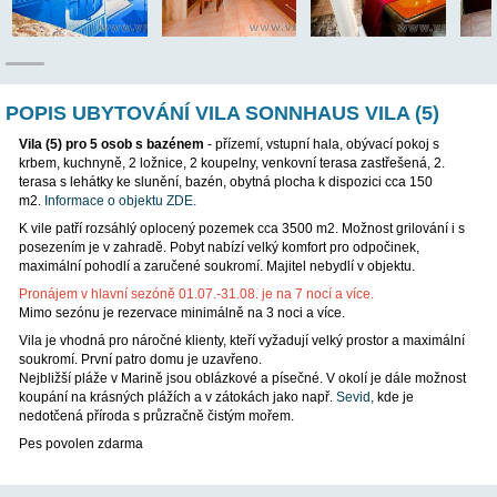
POP
POPIS UBYTOVÁNÍ VILA SONNHAUS VILA
Vila (5) pro 5 osob s bazénem
- přízemí, vstupní hala, obývací 
krbem, kuchnyně, 2 ložnice, 2 koupelny, venkovní terasa zastřeš
terasa s lehátky ke slunění, bazén, obytná plocha k dispozici c
m2.
Informace o objektu ZDE.