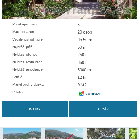
Počet apartmánu:
5
Max. obsazení:
20 osob
Vzdálenost od moře:
do 50 m
Nejbližší pláž:
50 m
Nejbližší obchod:
250 m
Nejbližší restaurace:
350 m
Nejbližší ambulance:
5000 m
Letiště:
12 km
Majitel bydlí v objektu:
ANO