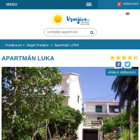
MENU
Vranjica.eu
»
Seget Vranjica
»
Apartmán LUKA
APARTMÁN LUKA