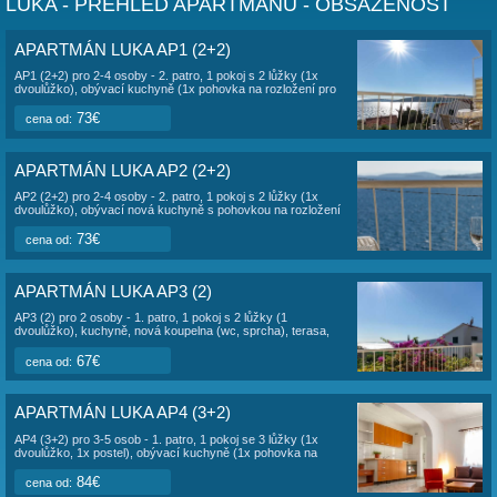
to klidná část 4 km od historického Trogiru.
K dispozici je 5 apartmánů: AP1 pro 2+2 osoby, AP2 pro 2+
AP3 pro 2 osoby, AP4 pro 4 osoby, AP5 pro 5 osob. Každý
má vlastní vchod, vyhrazené parkování u domu, společné 
grilování. Nejbližší pláž je oblásková, přístup do vody je po
Apartmány jsou vybaveny přístupem na internet wi-fi
. V
s
RATKO
,
INGE
,
Kromě nejbližší pláže lze využít taktéž oblázkových pláží 
Belvedere a okolí
.
Pes není povolen.
LUKA - PŘEHLED APARTMÁNŮ - OBSAZ
APARTMÁN LUKA AP1 (2+2)
AP1 (2+2) pro 2-4 osoby - 2. patro, 1 pokoj s 2 lůžky (1x
dvoulůžko), obývací kuchyně (1x pohovka na rozložení pro
2 osoby), koupelna (wc, sprcha), terasa, výhled na moře.
Celková plocha apartmánu cca 35 m2. Informace o objektu
73€
cena od: