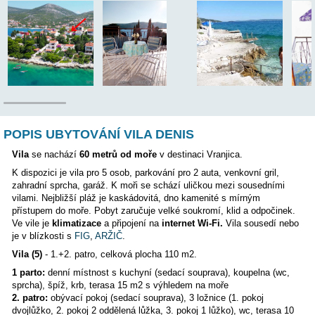
Letiště:
12 km
Majitel bydlí v objektu:
NE
Poloha:
POPIS UBYTOVÁNÍ VILA DENIS