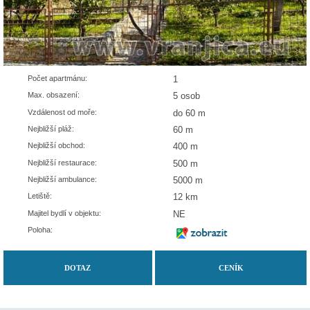
Počet apartmánu:
1
Max. obsazení:
5 osob
Vzdálenost od moře:
do 60 m
Nejbližší pláž:
60 m
Nejbližší obchod:
400 m
Nejbližší restaurace:
500 m
Nejbližší ambulance:
5000 m