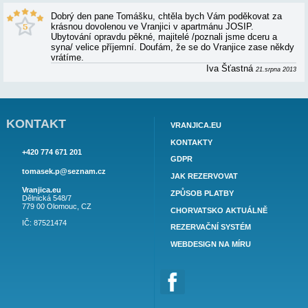
APARTMÁN JOSIP - RECENZE A HODNO
...hodnotící pro Apartmán JOSIP neuvedl žádný 
svému hodnocení...
F. Sochor, Bučov
Do apartmánu Josip jezdíme rádi, je hezky vybav
kuchyně je moderní. Výhodou je myčka!
Tonička Smutná
...hodnotící pro Apartmán JOSIP neuvedl žádný 
svému hodnocení...
Suchánkovi ze Slováck