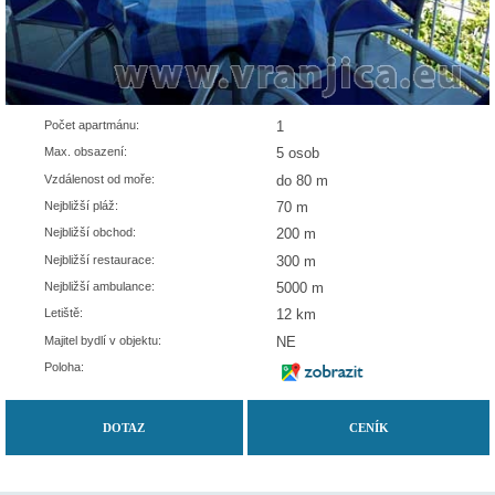
Počet apartmánu:
1
Max. obsazení:
5 osob
Vzdálenost od moře:
do 80 m
Nejbližší pláž:
70 m
Nejbližší obchod:
200 m
Nejbližší restaurace:
300 m
Nejbližší ambulance:
5000 m